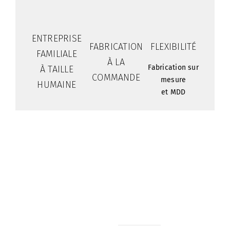
ENTREPRISE
FABRICATION
FLEXIBILITÉ
FAMILIALE
À LA
Fabrication sur
À TAILLE
COMMANDE
mesure
HUMAINE
et MDD
Nos
A
Horaires &
métiers
propos
contact
PA Les
Marquage
Nos
Tél : 02
Grandes
de
réalisations
99 57 32
Landes
véhicule
32