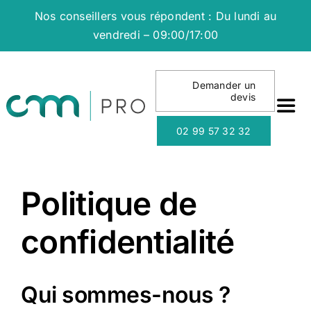
Passer
Nos conseillers vous répondent : Du lundi au
au
vendredi – 09:00/17:00
contenu
Demander un
devis
Togg
Navi
02 99 57 32 32
NO
Politique de
NO
confidentialité
NO
Qui sommes-nous ?
QU