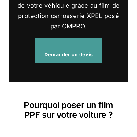
de votre véhicule grâce au film de
BL
protection carrosserie XPEL posé
par CMPRO.
NO
CM
Demander un devis
PP
Pourquoi poser un film
PPF sur votre voiture ?