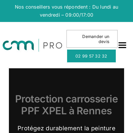
Passer
Nos conseillers vous répondent : Du lundi au
au
vendredi – 09:00/17:00
contenu
Demander un
devis
Togg
Navi
02 99 57 32 32
NO
NO
Protection carrosserie
NO
PPF XPEL à Rennes
QU
Protégez durablement la peinture