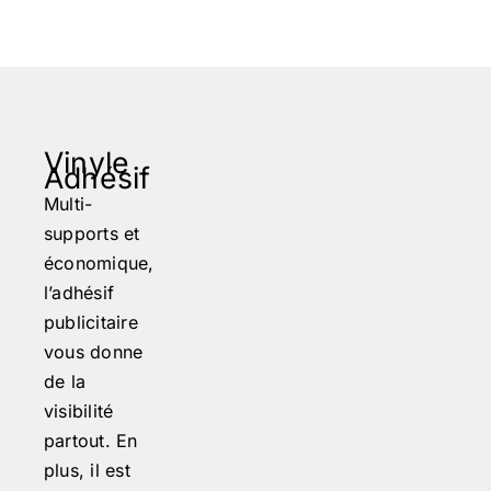
BL
NO
Vinyle
Adhésif
CM
Multi-
supports et
PP
économique,
l’adhésif
publicitaire
vous donne
de la
visibilité
partout. En
plus, il est