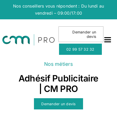
Passer
Nos conseillers vous répondent : Du lundi au
au
vendredi – 09:00/17:00
contenu
Demander un
devis
Togg
Navi
02 99 57 32 32
NO
Nos métiers
Adhésif Publicitaire
NO
| CM PRO
NO
Demander un devis
QU