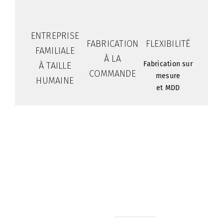
ENTREPRISE
FABRICATION
FLEXIBILITÉ
FAMILIALE
À LA
Fabrication sur
À TAILLE
COMMANDE
mesure
HUMAINE
et MDD
Nos
A
Horaires &
métiers
propos
contact
PA Les
Marquage
Nos
Tél : 02
Grandes
de
réalisations
99 57 32
Landes
véhicule
32